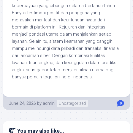
kepercayaan yang dibangun selama bertahun-tahun.
Banyak testimoni positif dari pengguna yang
merasakan manfaat dan keuntungan nyata dari
bermain di platform ini. Kejujuran dan integritas
menjadi pondasi utama dalam menjalankan setiap
layanan. Selain itu, sistem keamanan yang canggih
mampu melindungi data pribadi dan transaksi finansial
dari ancaman siber. Dengan kombinasi kualitas
layanan, fitur lengkap, dan keunggulan dalam prediksi
angka, situs gacor tetap menjadi pilihan utama bagi
banyak pemain togel online di Indonesia.
June 24, 2026
by
admin
Uncategorized
0
You may also like...