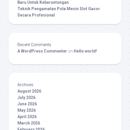
Baru Untuk Keberuntungan
Teknik Pengamatan Pola Mesin Slot Gacor
Secara Profesional
Recent Comments
A WordPress Commenter
on
Hello world!
Archives
August 2026
July 2026
June 2026
May 2026
April 2026
March 2026
February 2026