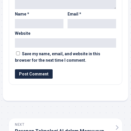
Name
*
Email
*
Website
Save my name, email, and website in this
browser for the next time I comment.
NEXT