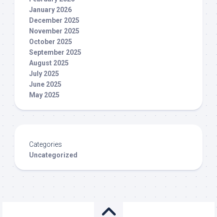
January 2026
December 2025
November 2025
October 2025
September 2025
August 2025
July 2025
June 2025
May 2025
Categories
Uncategorized