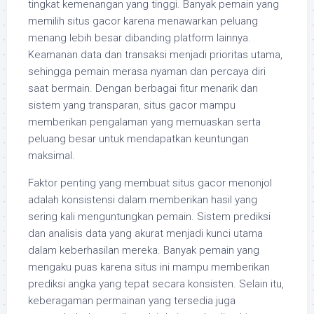
tingkat kemenangan yang tinggi. Banyak pemain yang
memilih situs gacor karena menawarkan peluang
menang lebih besar dibanding platform lainnya.
Keamanan data dan transaksi menjadi prioritas utama,
sehingga pemain merasa nyaman dan percaya diri
saat bermain. Dengan berbagai fitur menarik dan
sistem yang transparan, situs gacor mampu
memberikan pengalaman yang memuaskan serta
peluang besar untuk mendapatkan keuntungan
maksimal.
Faktor penting yang membuat situs gacor menonjol
adalah konsistensi dalam memberikan hasil yang
sering kali menguntungkan pemain. Sistem prediksi
dan analisis data yang akurat menjadi kunci utama
dalam keberhasilan mereka. Banyak pemain yang
mengaku puas karena situs ini mampu memberikan
prediksi angka yang tepat secara konsisten. Selain itu,
keberagaman permainan yang tersedia juga