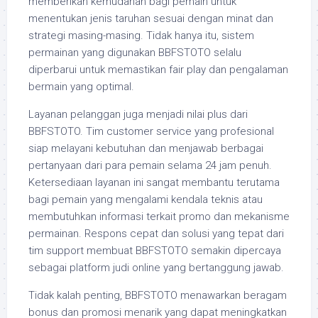
memberikan kemudahan bagi pemain untuk
menentukan jenis taruhan sesuai dengan minat dan
strategi masing-masing. Tidak hanya itu, sistem
permainan yang digunakan BBFSTOTO selalu
diperbarui untuk memastikan fair play dan pengalaman
bermain yang optimal.
Layanan pelanggan juga menjadi nilai plus dari
BBFSTOTO. Tim customer service yang profesional
siap melayani kebutuhan dan menjawab berbagai
pertanyaan dari para pemain selama 24 jam penuh.
Ketersediaan layanan ini sangat membantu terutama
bagi pemain yang mengalami kendala teknis atau
membutuhkan informasi terkait promo dan mekanisme
permainan. Respons cepat dan solusi yang tepat dari
tim support membuat BBFSTOTO semakin dipercaya
sebagai platform judi online yang bertanggung jawab.
Tidak kalah penting, BBFSTOTO menawarkan beragam
bonus dan promosi menarik yang dapat meningkatkan