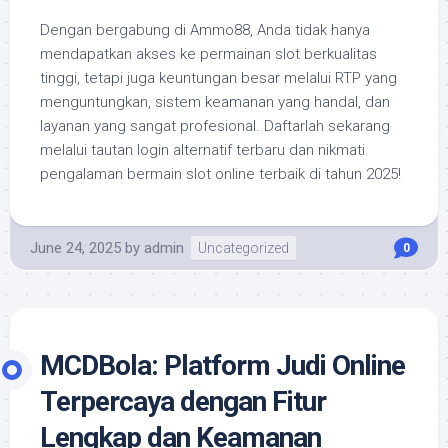
Dengan bergabung di Ammo88, Anda tidak hanya
mendapatkan akses ke permainan slot berkualitas
tinggi, tetapi juga keuntungan besar melalui RTP yang
menguntungkan, sistem keamanan yang handal, dan
layanan yang sangat profesional. Daftarlah sekarang
melalui tautan login alternatif terbaru dan nikmati
pengalaman bermain slot online terbaik di tahun 2025!
June 24, 2025
by
admin
Uncategorized
0
MCDBola: Platform Judi Online
Terpercaya dengan Fitur
Lengkap dan Keamanan