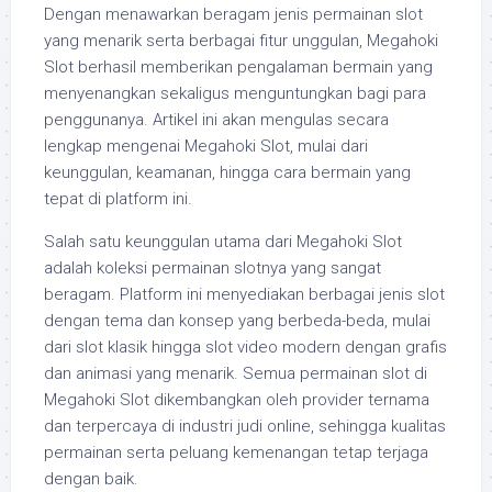
Dengan menawarkan beragam jenis permainan slot
yang menarik serta berbagai fitur unggulan, Megahoki
Slot berhasil memberikan pengalaman bermain yang
menyenangkan sekaligus menguntungkan bagi para
penggunanya. Artikel ini akan mengulas secara
lengkap mengenai Megahoki Slot, mulai dari
keunggulan, keamanan, hingga cara bermain yang
tepat di platform ini.
Salah satu keunggulan utama dari Megahoki Slot
adalah koleksi permainan slotnya yang sangat
beragam. Platform ini menyediakan berbagai jenis slot
dengan tema dan konsep yang berbeda-beda, mulai
dari slot klasik hingga slot video modern dengan grafis
dan animasi yang menarik. Semua permainan slot di
Megahoki Slot dikembangkan oleh provider ternama
dan terpercaya di industri judi online, sehingga kualitas
permainan serta peluang kemenangan tetap terjaga
dengan baik.