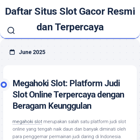
Skip
Daftar Situs Slot Gacor Resmi
to
content
dan Terpercaya
June 2025
Megahoki Slot: Platform Judi
Slot Online Terpercaya dengan
Beragam Keunggulan
megahoki slot
merupakan salah satu platform judi slot
online yang tengah naik daun dan banyak diminati oleh
para penggemar permainan judi daring di Indonesia.