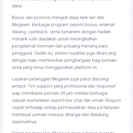
dana.
Bonus dan promosi menjadi daya tarik lain dari
Megawin. Berbagai program seperti bonus selamat
datang, cashback, serta turnamen dengan hadiah
menarik rutin diadakan untuk meningkatkan
pengalaman bermain dan peluang menang para
pengguna. Selain itu, sistem loyalitas juga dirancang
dengan baik, memberikan penghargaan bagi pemain
setia yang terus menggunakan platform ini.
Layanan pelanggan Megawin juga patut diacungi
jempol. Tim support yang profesional dan responsif
siap membantu pemain 24 jam melalui berbagai
saluran komunikasi seperti live chat dan email. Respon
cepat terhadap setiap permasalahan atau pertanyaan
membuat pemain merasa dihargai dan didukung
sepenuhnya.