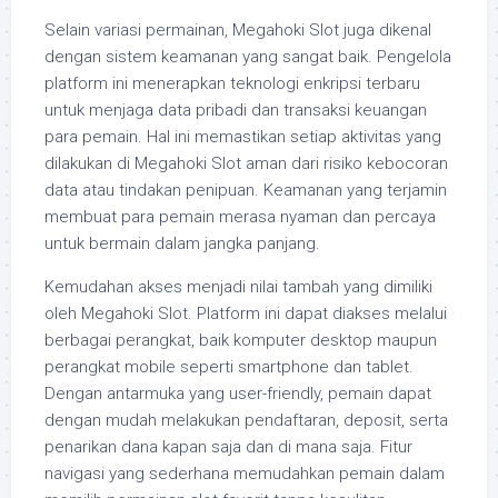
Selain variasi permainan, Megahoki Slot juga dikenal
dengan sistem keamanan yang sangat baik. Pengelola
platform ini menerapkan teknologi enkripsi terbaru
untuk menjaga data pribadi dan transaksi keuangan
para pemain. Hal ini memastikan setiap aktivitas yang
dilakukan di Megahoki Slot aman dari risiko kebocoran
data atau tindakan penipuan. Keamanan yang terjamin
membuat para pemain merasa nyaman dan percaya
untuk bermain dalam jangka panjang.
Kemudahan akses menjadi nilai tambah yang dimiliki
oleh Megahoki Slot. Platform ini dapat diakses melalui
berbagai perangkat, baik komputer desktop maupun
perangkat mobile seperti smartphone dan tablet.
Dengan antarmuka yang user-friendly, pemain dapat
dengan mudah melakukan pendaftaran, deposit, serta
penarikan dana kapan saja dan di mana saja. Fitur
navigasi yang sederhana memudahkan pemain dalam