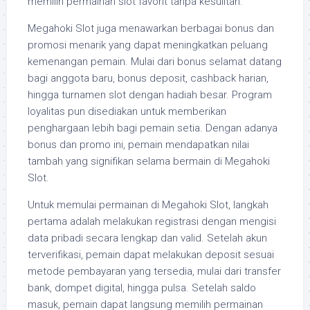
memilih permainan slot favorit tanpa kesulitan.
Megahoki Slot juga menawarkan berbagai bonus dan
promosi menarik yang dapat meningkatkan peluang
kemenangan pemain. Mulai dari bonus selamat datang
bagi anggota baru, bonus deposit, cashback harian,
hingga turnamen slot dengan hadiah besar. Program
loyalitas pun disediakan untuk memberikan
penghargaan lebih bagi pemain setia. Dengan adanya
bonus dan promo ini, pemain mendapatkan nilai
tambah yang signifikan selama bermain di Megahoki
Slot.
Untuk memulai permainan di Megahoki Slot, langkah
pertama adalah melakukan registrasi dengan mengisi
data pribadi secara lengkap dan valid. Setelah akun
terverifikasi, pemain dapat melakukan deposit sesuai
metode pembayaran yang tersedia, mulai dari transfer
bank, dompet digital, hingga pulsa. Setelah saldo
masuk, pemain dapat langsung memilih permainan