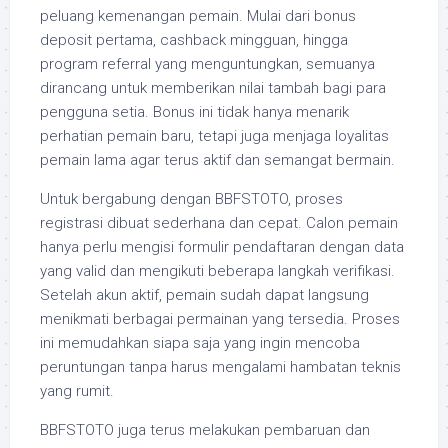
peluang kemenangan pemain. Mulai dari bonus
deposit pertama, cashback mingguan, hingga
program referral yang menguntungkan, semuanya
dirancang untuk memberikan nilai tambah bagi para
pengguna setia. Bonus ini tidak hanya menarik
perhatian pemain baru, tetapi juga menjaga loyalitas
pemain lama agar terus aktif dan semangat bermain.
Untuk bergabung dengan BBFSTOTO, proses
registrasi dibuat sederhana dan cepat. Calon pemain
hanya perlu mengisi formulir pendaftaran dengan data
yang valid dan mengikuti beberapa langkah verifikasi.
Setelah akun aktif, pemain sudah dapat langsung
menikmati berbagai permainan yang tersedia. Proses
ini memudahkan siapa saja yang ingin mencoba
peruntungan tanpa harus mengalami hambatan teknis
yang rumit.
BBFSTOTO juga terus melakukan pembaruan dan