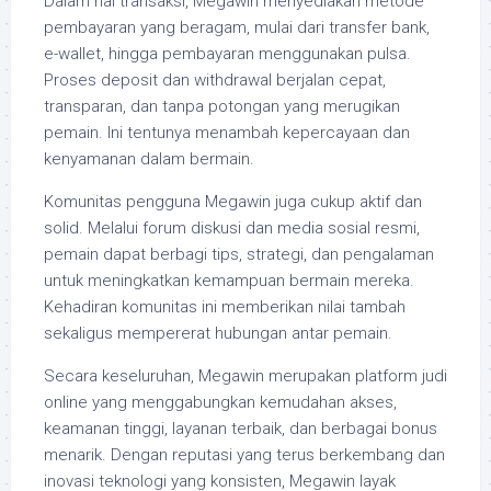
Dalam hal transaksi, Megawin menyediakan metode
pembayaran yang beragam, mulai dari transfer bank,
e-wallet, hingga pembayaran menggunakan pulsa.
Proses deposit dan withdrawal berjalan cepat,
transparan, dan tanpa potongan yang merugikan
pemain. Ini tentunya menambah kepercayaan dan
kenyamanan dalam bermain.
Komunitas pengguna Megawin juga cukup aktif dan
solid. Melalui forum diskusi dan media sosial resmi,
pemain dapat berbagi tips, strategi, dan pengalaman
untuk meningkatkan kemampuan bermain mereka.
Kehadiran komunitas ini memberikan nilai tambah
sekaligus mempererat hubungan antar pemain.
Secara keseluruhan, Megawin merupakan platform judi
online yang menggabungkan kemudahan akses,
keamanan tinggi, layanan terbaik, dan berbagai bonus
menarik. Dengan reputasi yang terus berkembang dan
inovasi teknologi yang konsisten, Megawin layak