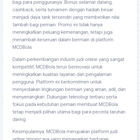
bagi para penggunanya. Bonus selamat datang,
cashback, serta turnamen dengan hadiah besar
menjadi daya tarik tersendiri yang memberikan nilai
tambah bagi pemain. Promo ini tidak hanya
meningkatkan peluang kemenangan, tetapi juga
menambah keseruan dalam bermain di platform
MCDBola.
Dalam perkembangan industri judi online yang sangat
kompetitif, MCDBola terus berinovasi untuk
meningkatkan kualitas layanan dan pengalaman
pengguna. Platform ini berkomitmen untuk
menyediakan lingkungan bermain yang aman, adil, dan
menyenangkan. Dukungan teknologi terbaru serta
fokus pada kebutuhan pemain membuat MCDBola
tetap menjadi pilihan utama bagi para pecinta taruhan
daring.
Kesimpulannya, MCDBola merupakan platform judi
online terpercaya yang menawarkan berbagai