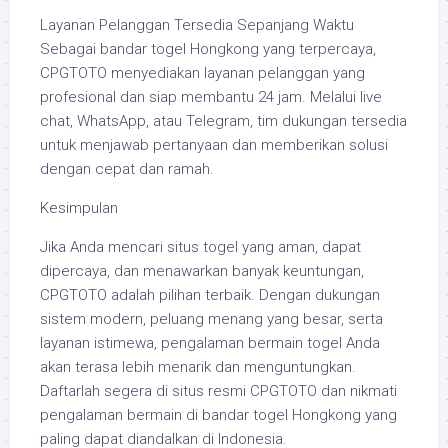
Layanan Pelanggan Tersedia Sepanjang Waktu
Sebagai bandar togel Hongkong yang terpercaya,
CPGTOTO menyediakan layanan pelanggan yang
profesional dan siap membantu 24 jam. Melalui live
chat, WhatsApp, atau Telegram, tim dukungan tersedia
untuk menjawab pertanyaan dan memberikan solusi
dengan cepat dan ramah.
Kesimpulan
Jika Anda mencari situs togel yang aman, dapat
dipercaya, dan menawarkan banyak keuntungan,
CPGTOTO adalah pilihan terbaik. Dengan dukungan
sistem modern, peluang menang yang besar, serta
layanan istimewa, pengalaman bermain togel Anda
akan terasa lebih menarik dan menguntungkan.
Daftarlah segera di situs resmi CPGTOTO dan nikmati
pengalaman bermain di bandar togel Hongkong yang
paling dapat diandalkan di Indonesia.