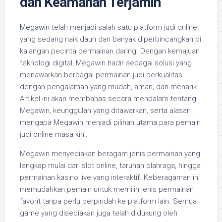
dan Keamanan Terjamin
Megawin
telah menjadi salah satu platform judi online
yang sedang naik daun dan banyak diperbincangkan di
kalangan pecinta permainan daring. Dengan kemajuan
teknologi digital, Megawin hadir sebagai solusi yang
menawarkan berbagai permainan judi berkualitas
dengan pengalaman yang mudah, aman, dan menarik.
Artikel ini akan membahas secara mendalam tentang
Megawin, keunggulan yang ditawarkan, serta alasan
mengapa Megawin menjadi pilihan utama para pemain
judi online masa kini.
Megawin menyediakan beragam jenis permainan yang
lengkap mulai dari slot online, taruhan olahraga, hingga
permainan kasino live yang interaktif. Keberagaman ini
memudahkan pemain untuk memilih jenis permainan
favorit tanpa perlu berpindah ke platform lain. Semua
game yang disediakan juga telah didukung oleh