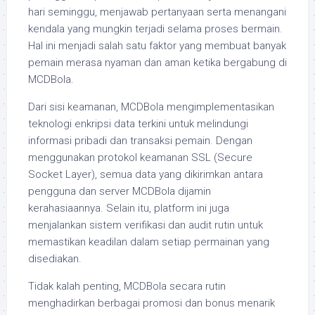
hari seminggu, menjawab pertanyaan serta menangani
kendala yang mungkin terjadi selama proses bermain.
Hal ini menjadi salah satu faktor yang membuat banyak
pemain merasa nyaman dan aman ketika bergabung di
MCDBola.
Dari sisi keamanan, MCDBola mengimplementasikan
teknologi enkripsi data terkini untuk melindungi
informasi pribadi dan transaksi pemain. Dengan
menggunakan protokol keamanan SSL (Secure
Socket Layer), semua data yang dikirimkan antara
pengguna dan server MCDBola dijamin
kerahasiaannya. Selain itu, platform ini juga
menjalankan sistem verifikasi dan audit rutin untuk
memastikan keadilan dalam setiap permainan yang
disediakan.
Tidak kalah penting, MCDBola secara rutin
menghadirkan berbagai promosi dan bonus menarik