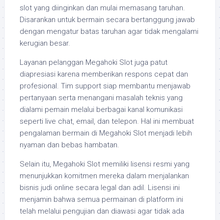
slot yang diinginkan dan mulai memasang taruhan.
Disarankan untuk bermain secara bertanggung jawab
dengan mengatur batas taruhan agar tidak mengalami
kerugian besar.
Layanan pelanggan Megahoki Slot juga patut
diapresiasi karena memberikan respons cepat dan
profesional. Tim support siap membantu menjawab
pertanyaan serta menangani masalah teknis yang
dialami pemain melalui berbagai kanal komunikasi
seperti live chat, email, dan telepon. Hal ini membuat
pengalaman bermain di Megahoki Slot menjadi lebih
nyaman dan bebas hambatan.
Selain itu, Megahoki Slot memiliki lisensi resmi yang
menunjukkan komitmen mereka dalam menjalankan
bisnis judi online secara legal dan adil. Lisensi ini
menjamin bahwa semua permainan di platform ini
telah melalui pengujian dan diawasi agar tidak ada