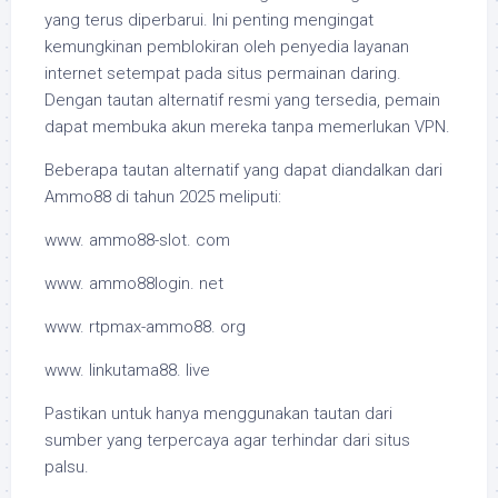
yang terus diperbarui. Ini penting mengingat
kemungkinan pemblokiran oleh penyedia layanan
internet setempat pada situs permainan daring.
Dengan tautan alternatif resmi yang tersedia, pemain
dapat membuka akun mereka tanpa memerlukan VPN.
Beberapa tautan alternatif yang dapat diandalkan dari
Ammo88 di tahun 2025 meliputi:
www. ammo88-slot. com
www. ammo88login. net
www. rtpmax-ammo88. org
www. linkutama88. live
Pastikan untuk hanya menggunakan tautan dari
sumber yang terpercaya agar terhindar dari situs
palsu.