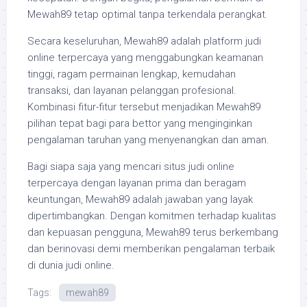
Mewah89 tetap optimal tanpa terkendala perangkat.
Secara keseluruhan, Mewah89 adalah platform judi
online terpercaya yang menggabungkan keamanan
tinggi, ragam permainan lengkap, kemudahan
transaksi, dan layanan pelanggan profesional.
Kombinasi fitur-fitur tersebut menjadikan Mewah89
pilihan tepat bagi para bettor yang menginginkan
pengalaman taruhan yang menyenangkan dan aman.
Bagi siapa saja yang mencari situs judi online
terpercaya dengan layanan prima dan beragam
keuntungan, Mewah89 adalah jawaban yang layak
dipertimbangkan. Dengan komitmen terhadap kualitas
dan kepuasan pengguna, Mewah89 terus berkembang
dan berinovasi demi memberikan pengalaman terbaik
di dunia judi online.
Tags:
mewah89