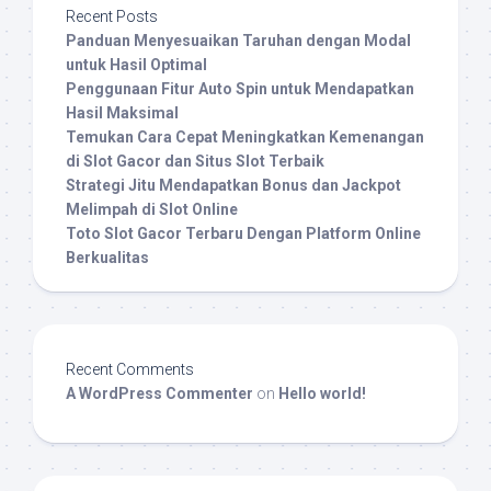
Recent Posts
Panduan Menyesuaikan Taruhan dengan Modal
untuk Hasil Optimal
Penggunaan Fitur Auto Spin untuk Mendapatkan
Hasil Maksimal
Temukan Cara Cepat Meningkatkan Kemenangan
di Slot Gacor dan Situs Slot Terbaik
Strategi Jitu Mendapatkan Bonus dan Jackpot
Melimpah di Slot Online
Toto Slot Gacor Terbaru Dengan Platform Online
Berkualitas
Recent Comments
A WordPress Commenter
on
Hello world!