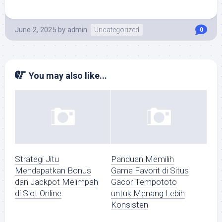
June 2, 2025
by
admin
Uncategorized
0
You may also like...
Strategi Jitu
Panduan Memilih
Mendapatkan Bonus
Game Favorit di Situs
dan Jackpot Melimpah
Gacor Tempototo
di Slot Online
untuk Menang Lebih
Konsisten