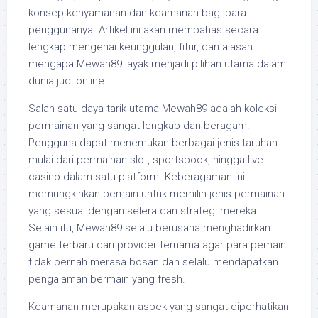
konsep kenyamanan dan keamanan bagi para
penggunanya. Artikel ini akan membahas secara
lengkap mengenai keunggulan, fitur, dan alasan
mengapa Mewah89 layak menjadi pilihan utama dalam
dunia judi online.
Salah satu daya tarik utama Mewah89 adalah koleksi
permainan yang sangat lengkap dan beragam.
Pengguna dapat menemukan berbagai jenis taruhan
mulai dari permainan slot, sportsbook, hingga live
casino dalam satu platform. Keberagaman ini
memungkinkan pemain untuk memilih jenis permainan
yang sesuai dengan selera dan strategi mereka.
Selain itu, Mewah89 selalu berusaha menghadirkan
game terbaru dari provider ternama agar para pemain
tidak pernah merasa bosan dan selalu mendapatkan
pengalaman bermain yang fresh.
Keamanan merupakan aspek yang sangat diperhatikan