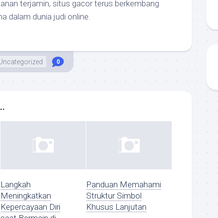
anan terjamin, situs gacor terus berkembang
a dalam dunia judi online.
Uncategorized
0
..
Langkah
Panduan Memahami
Meningkatkan
Struktur Simbol
Kepercayaan Diri
Khusus Lanjutan
saat Bermain di