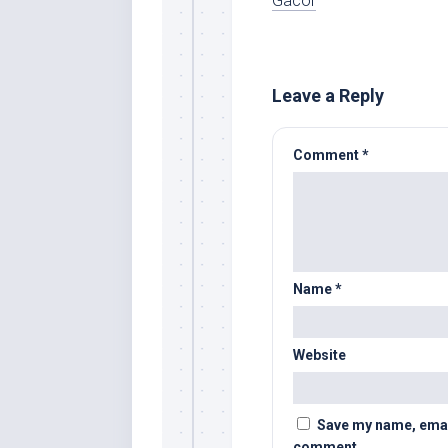
Leave a Reply
Comment
*
Name
*
Website
Save my name, email,
comment.