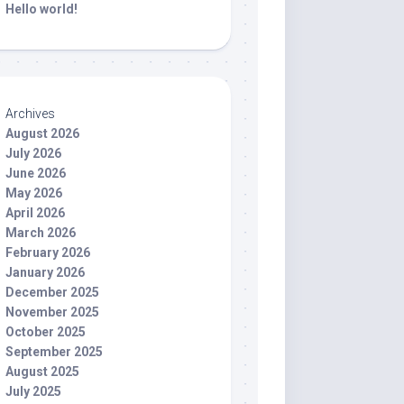
Hello world!
Archives
August 2026
July 2026
June 2026
May 2026
April 2026
March 2026
February 2026
January 2026
December 2025
November 2025
October 2025
September 2025
August 2025
July 2025