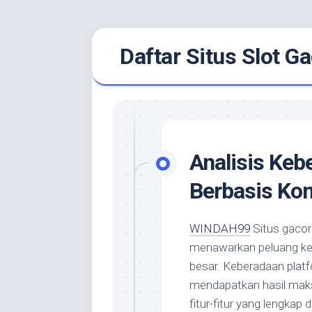
Skip
Daftar Situs Slot G
to
content
Analisis Keb
Berbasis Kom
WINDAH99
Situs gacor 
menawarkan peluang kem
besar. Keberadaan plat
mendapatkan hasil maksi
fitur-fitur yang lengka