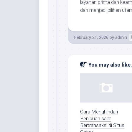
layanan prima dan keam
dan menjadi pilihan utam
February 21, 2026
by
admin
You may also like.
Cara Menghindari
Penipuan saat
Bertransaksi di Situs
Gacor