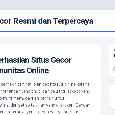
acor Resmi dan Terpercaya
erhasilan Situs Gacor
unitas Online
semakin diminati oleh pecinta judi online karena
enangan yang tinggi dan peluang jackpot yang
form ini memudahkan pemain untuk
mal dari setiap taruhan yang dilakukan. Dengan
p dan antarmuka yang ramah pengguna, situs