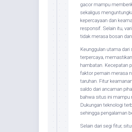
gacor mampu memberik
sekaligus menguntungkan
kepercayaan dan keaman
responsif. Selain itu, 
tidak merasa bosan dan 
Keunggulan utama dari s
terpercaya, memastikan 
hambatan. Kecepatan pr
faktor pemain merasa n
taruhan. Fitur keamanan
saldo dari ancaman piha
bahwa situs ini mampu 
Dukungan teknologi terba
sehingga pengalaman be
Selain dari segi fitur, 