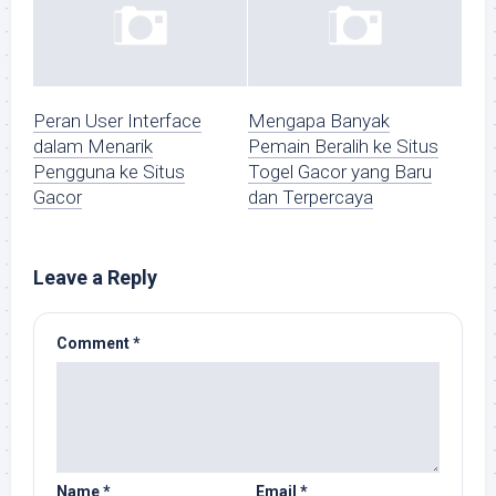
Peran User Interface
Mengapa Banyak
dalam Menarik
Pemain Beralih ke Situs
Pengguna ke Situs
Togel Gacor yang Baru
Gacor
dan Terpercaya
Leave a Reply
Comment
*
Name
*
Email
*