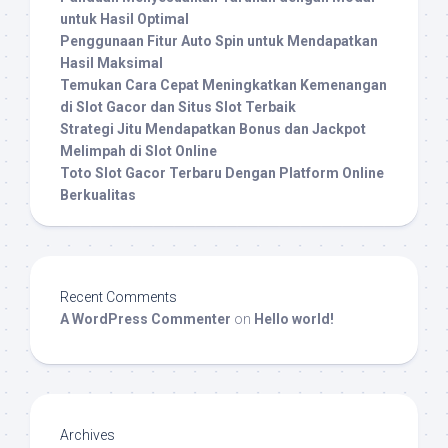
untuk Hasil Optimal
Penggunaan Fitur Auto Spin untuk Mendapatkan
Hasil Maksimal
Temukan Cara Cepat Meningkatkan Kemenangan
di Slot Gacor dan Situs Slot Terbaik
Strategi Jitu Mendapatkan Bonus dan Jackpot
Melimpah di Slot Online
Toto Slot Gacor Terbaru Dengan Platform Online
Berkualitas
Recent Comments
A WordPress Commenter
on
Hello world!
Archives