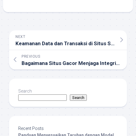
NEXT
Keamanan Data dan Transaksi di Situs Slot Gacor Terpercaya
PREVIOUS
Bagaimana Situs Gacor Menjaga Integritas Data Pengguna
Search
Search
Recent Posts
Panduan Menyesuaikan Taruhan dengan Modal