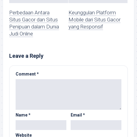
Perbedaan Antara
Keunggulan Platform
Situs Gacor dan Situs
Mobile dari Situs Gacor
Penipuan dalam Dunia
yang Responsif
Judi Online
Leave a Reply
Comment
*
Name
*
Email
*
Website