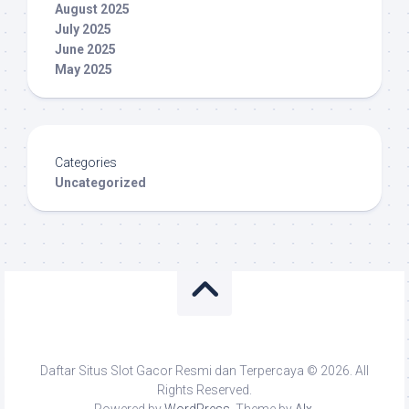
August 2025
July 2025
June 2025
May 2025
Categories
Uncategorized
Daftar Situs Slot Gacor Resmi dan Terpercaya © 2026. All
Rights Reserved.