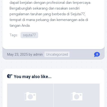
dapat berjalan dengan profesional dan terpercaya.
Bergabunglah sekarang dan rasakan sendiri
pengalaman taruhan yang berbeda di Sejuta77,
tempat di mana peluang dan kemenangan ada di
tangan Anda.
Tags:
sejuta77
May 23, 2025
by
admin
Uncategorized
0
You may also like...