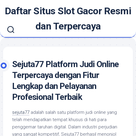
Skip
Daftar Situs Slot Gacor Resmi
to
content
dan Terpercaya
Sejuta77 Platform Judi Online
Terpercaya dengan Fitur
Lengkap dan Pelayanan
Profesional Terbaik
sejuta77
adalah salah satu platform judi online yang
telah mendapatkan tempat khusus di hati para
penggemar taruhan digital. Dalam industri perjudian
yang sangat kompetitif, Sejuta77 berhasil menonjol