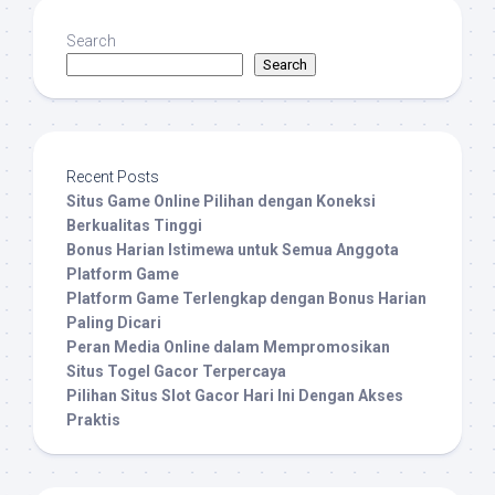
Search
Search
Recent Posts
Situs Game Online Pilihan dengan Koneksi
Berkualitas Tinggi
Bonus Harian Istimewa untuk Semua Anggota
Platform Game
Platform Game Terlengkap dengan Bonus Harian
Paling Dicari
Peran Media Online dalam Mempromosikan
Situs Togel Gacor Terpercaya
Pilihan Situs Slot Gacor Hari Ini Dengan Akses
Praktis