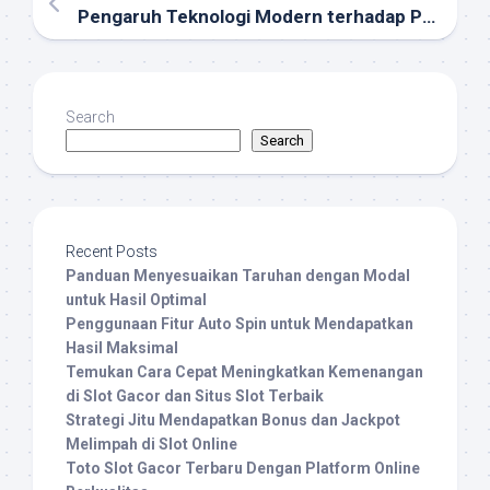
Pengaruh Teknologi Modern terhadap Popularitas Situs Slot Gacor
Search
Search
Recent Posts
Panduan Menyesuaikan Taruhan dengan Modal
untuk Hasil Optimal
Penggunaan Fitur Auto Spin untuk Mendapatkan
Hasil Maksimal
Temukan Cara Cepat Meningkatkan Kemenangan
di Slot Gacor dan Situs Slot Terbaik
Strategi Jitu Mendapatkan Bonus dan Jackpot
Melimpah di Slot Online
Toto Slot Gacor Terbaru Dengan Platform Online