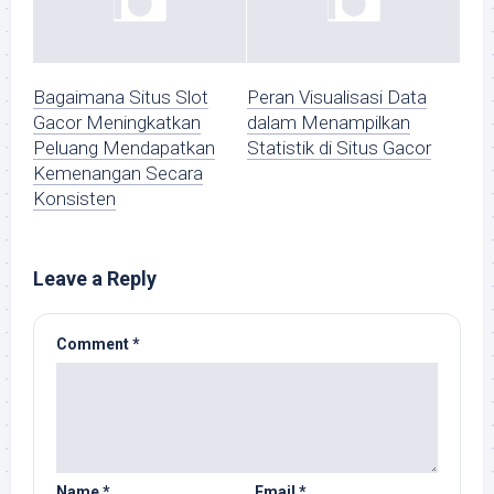
Bagaimana Situs Slot
Peran Visualisasi Data
Gacor Meningkatkan
dalam Menampilkan
Peluang Mendapatkan
Statistik di Situs Gacor
Kemenangan Secara
Konsisten
Leave a Reply
Comment
*
Name
*
Email
*