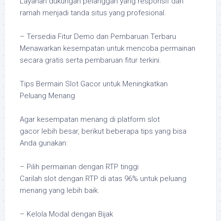
Layanan dukungan pelanggan yang responsif dan
ramah menjadi tanda situs yang profesional.
– Tersedia Fitur Demo dan Pembaruan Terbaru
Menawarkan kesempatan untuk mencoba permainan
secara gratis serta pembaruan fitur terkini.
Tips Bermain Slot Gacor untuk Meningkatkan
Peluang Menang
Agar kesempatan menang di platform slot
gacor lebih besar, berikut beberapa tips yang bisa
Anda gunakan:
– Pilih permainan dengan RTP tinggi
Carilah slot dengan RTP di atas 96% untuk peluang
menang yang lebih baik.
– Kelola Modal dengan Bijak