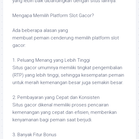
yang lebih baik dibandingkan dengan situs lainnya.
Mengapa Memilih Platform Slot Gacor?
Ada beberapa alasan yang
membuat pemain cenderung memilih platform slot
gacor:
1. Peluang Menang yang Lebih Tinggi
Situs gacor umumnya memiliki tingkat pengembalian
(RTP) yang lebih tinggi, sehingga kesempatan pemain
untuk meraih kemenangan besar juga semakin besar.
2. Pembayaran yang Cepat dan Konsisten
Situs gacor dikenal memiliki proses pencairan
kemenangan yang cepat dan efisien, memberikan
kenyamanan bagi pemain saat berjudi.
3. Banyak Fitur Bonus