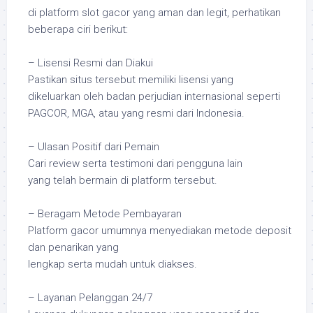
di platform slot gacor yang aman dan legit, perhatikan
beberapa ciri berikut:
– Lisensi Resmi dan Diakui
Pastikan situs tersebut memiliki lisensi yang
dikeluarkan oleh badan perjudian internasional seperti
PAGCOR, MGA, atau yang resmi dari Indonesia.
– Ulasan Positif dari Pemain
Cari review serta testimoni dari pengguna lain
yang telah bermain di platform tersebut.
– Beragam Metode Pembayaran
Platform gacor umumnya menyediakan metode deposit
dan penarikan yang
lengkap serta mudah untuk diakses.
– Layanan Pelanggan 24/7