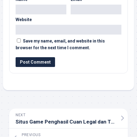
Website
Save my name, email, and website in this
browser for the next time I comment.
NEXT
Situs Game Penghasil Cuan Legal dan Terpercaya
PREVIOUS