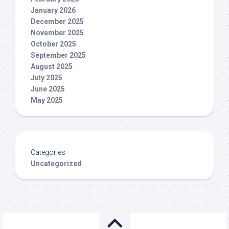
January 2026
December 2025
November 2025
October 2025
September 2025
August 2025
July 2025
June 2025
May 2025
Categories
Uncategorized