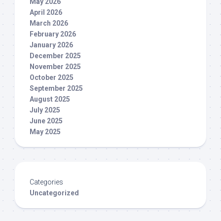
May 2026
April 2026
March 2026
February 2026
January 2026
December 2025
November 2025
October 2025
September 2025
August 2025
July 2025
June 2025
May 2025
Categories
Uncategorized