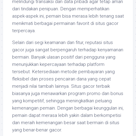
melindungi transaksi dan data pribadi agar tetap aman
dari tindakan penipuan. Dengan memperhatikan
aspek-aspek ini, pemain bisa merasa lebih tenang saat
menikmati berbagai permainan favorit di situs gacor
terpercaya.
Selain dari segi keamanan dan fitur, reputasi situs
gacor juga sangat berpengaruh terhadap kenyamanan
bermain. Banyak ulasan positif dari pengguna yang
menunjukkan kepercayaan terhadap platform
tersebut. Ketersediaan metode pembayaran yang
fleksibel dan proses pencairan dana yang cepat
menjadi nilai tambah lainnya. Situs gacor terbaik
biasanya juga menawarkan program promo dan bonus
yang kompetitif, sehingga meningkatkan peluang
kemenangan pemain. Dengan berbagai keunggulan ini,
pemain dapat merasa lebih yakin dalam berkompetisi
dan meraih kemenangan besar saat bermain di situs
yang benar-benar gacor.