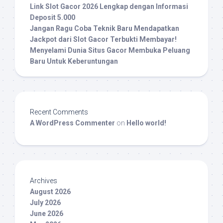
Link Slot Gacor 2026 Lengkap dengan Informasi
Deposit 5.000
Jangan Ragu Coba Teknik Baru Mendapatkan
Jackpot dari Slot Gacor Terbukti Membayar!
Menyelami Dunia Situs Gacor Membuka Peluang
Baru Untuk Keberuntungan
Recent Comments
A WordPress Commenter
on
Hello world!
Archives
August 2026
July 2026
June 2026