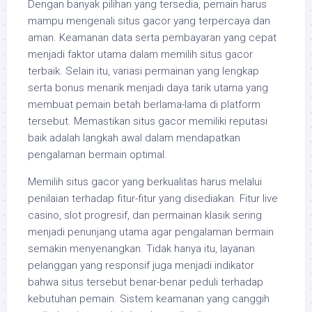
Dengan banyak pilihan yang tersedia, pemain harus
mampu mengenali situs gacor yang terpercaya dan
aman. Keamanan data serta pembayaran yang cepat
menjadi faktor utama dalam memilih situs gacor
terbaik. Selain itu, variasi permainan yang lengkap
serta bonus menarik menjadi daya tarik utama yang
membuat pemain betah berlama-lama di platform
tersebut. Memastikan situs gacor memiliki reputasi
baik adalah langkah awal dalam mendapatkan
pengalaman bermain optimal.
Memilih situs gacor yang berkualitas harus melalui
penilaian terhadap fitur-fitur yang disediakan. Fitur live
casino, slot progresif, dan permainan klasik sering
menjadi penunjang utama agar pengalaman bermain
semakin menyenangkan. Tidak hanya itu, layanan
pelanggan yang responsif juga menjadi indikator
bahwa situs tersebut benar-benar peduli terhadap
kebutuhan pemain. Sistem keamanan yang canggih