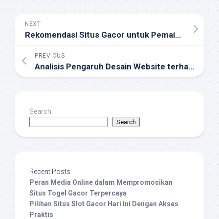
NEXT
Rekomendasi Situs Gacor untuk Pemain yang Suka Jackpot
PREVIOUS
Analisis Pengaruh Desain Website terhadap Kepuasan Pemain
Search
Search
Recent Posts
Peran Media Online dalam Mempromosikan
Situs Togel Gacor Terpercaya
Pilihan Situs Slot Gacor Hari Ini Dengan Akses
Praktis