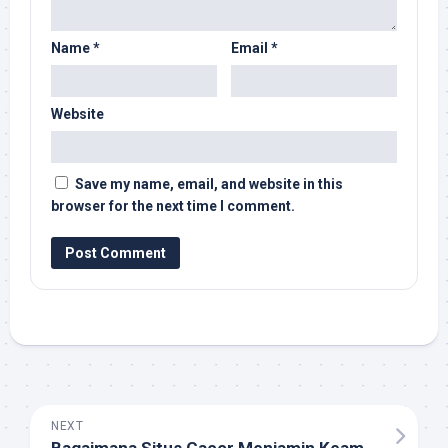
Name
*
Email
*
Website
Save my name, email, and website in this
browser for the next time I comment.
NEXT