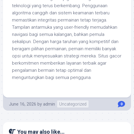
teknologi yang terus berkembang. Penggunaan
algoritma canggih dan sistem keamanan terbaru
memastikan integritas permainan tetap terjaga.
Tampilan antarmuka yang user-friendly memudahkan
navigasi bagi semua kalangan, bahkan pemula
sekalipun. Dengan harga taruhan yang kompetitif dan
beragam pilihan permainan, pemain memiliki banyak
opsi untuk menyesuaikan strategi mereka. Situs gacor
berkomitmen memberikan layanan terbaik agar
pengalaman bermain tetap optimal dan
menguntungkan bagi semua pengguna.
June 16, 2026
by
admin
Uncategorized
0
You may also like...