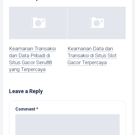
Keamanan Transaksi
Keamanan Data dan
dan Data Pribadi di
Transaksi di Situs Slot
Situs Gacor Seru88
Gacor Terpercaya
yang Terpercaya
Leave a Reply
Comment
*