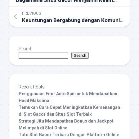
Bagaimana Situs Gacor Menjamin Keamanan Data Pribadi Pengguna
PREVIOUS
Keuntungan Bergabung dengan Komunitas Pemain di Situs Gacor
Search
Search
Recent Posts
Penggunaan Fitur Auto Spin untuk Mendapatkan
Hasil Maksimal
Temukan Cara Cepat Meningkatkan Kemenangan
di Slot Gacor dan Situs Slot Terbaik
Strategi Jitu Mendapatkan Bonus dan Jackpot
Melimpah di Slot Online
Toto Slot Gacor Terbaru Dengan Platform Online