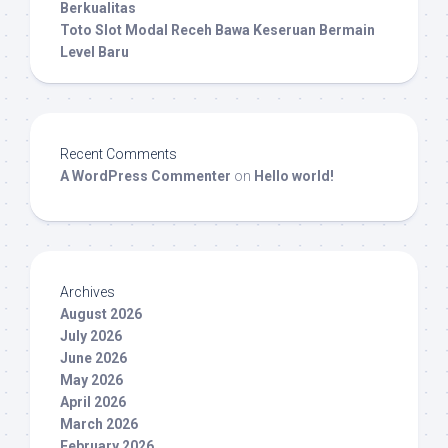
Berkualitas
Toto Slot Modal Receh Bawa Keseruan Bermain
Level Baru
Recent Comments
A WordPress Commenter
on
Hello world!
Archives
August 2026
July 2026
June 2026
May 2026
April 2026
March 2026
February 2026