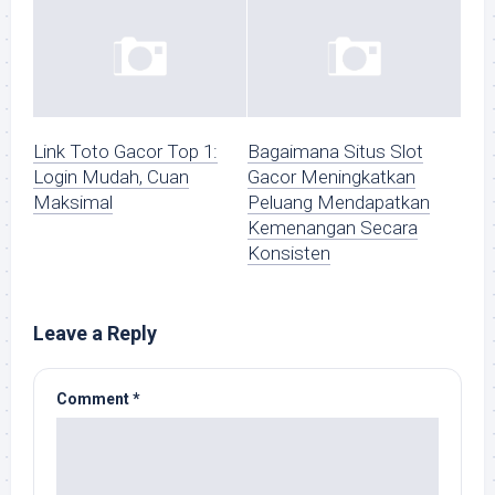
Link Toto Gacor Top 1:
Bagaimana Situs Slot
Login Mudah, Cuan
Gacor Meningkatkan
Maksimal
Peluang Mendapatkan
Kemenangan Secara
Konsisten
Leave a Reply
Comment
*