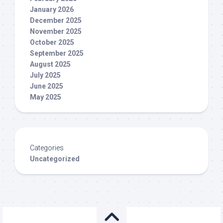
January 2026
December 2025
November 2025
October 2025
September 2025
August 2025
July 2025
June 2025
May 2025
Categories
Uncategorized