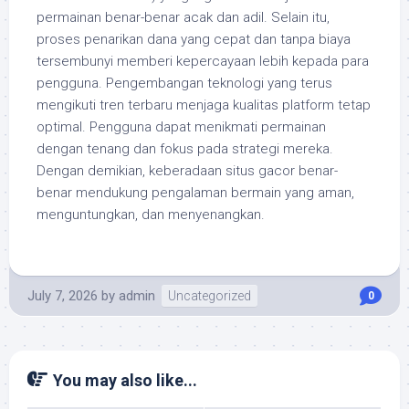
permainan benar-benar acak dan adil. Selain itu,
proses penarikan dana yang cepat dan tanpa biaya
tersembunyi memberi kepercayaan lebih kepada para
pengguna. Pengembangan teknologi yang terus
mengikuti tren terbaru menjaga kualitas platform tetap
optimal. Pengguna dapat menikmati permainan
dengan tenang dan fokus pada strategi mereka.
Dengan demikian, keberadaan situs gacor benar-
benar mendukung pengalaman bermain yang aman,
menguntungkan, dan menyenangkan.
July 7, 2026
by
admin
Uncategorized
0
You may also like...