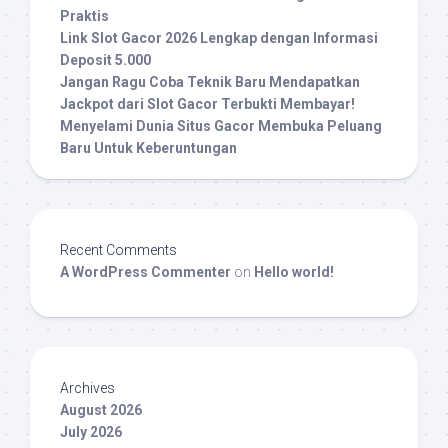
Praktis
Link Slot Gacor 2026 Lengkap dengan Informasi
Deposit 5.000
Jangan Ragu Coba Teknik Baru Mendapatkan
Jackpot dari Slot Gacor Terbukti Membayar!
Menyelami Dunia Situs Gacor Membuka Peluang
Baru Untuk Keberuntungan
Recent Comments
A WordPress Commenter
on
Hello world!
Archives
August 2026
July 2026