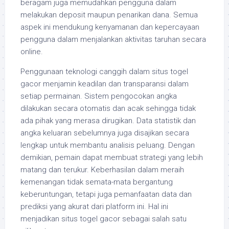
beragam juga memudahkan pengguna dalam
melakukan deposit maupun penarikan dana. Semua
aspek ini mendukung kenyamanan dan kepercayaan
pengguna dalam menjalankan aktivitas taruhan secara
online.
Penggunaan teknologi canggih dalam situs togel
gacor menjamin keadilan dan transparansi dalam
setiap permainan. Sistem pengocokan angka
dilakukan secara otomatis dan acak sehingga tidak
ada pihak yang merasa dirugikan. Data statistik dan
angka keluaran sebelumnya juga disajikan secara
lengkap untuk membantu analisis peluang. Dengan
demikian, pemain dapat membuat strategi yang lebih
matang dan terukur. Keberhasilan dalam meraih
kemenangan tidak semata-mata bergantung
keberuntungan, tetapi juga pemanfaatan data dan
prediksi yang akurat dari platform ini. Hal ini
menjadikan situs togel gacor sebagai salah satu