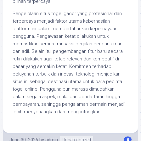
pilihan terpercaya.
Pengelolaan situs togel gacor yang profesional dan
terpercaya menjadi faktor utama keberhasilan
platform ini dalam mempertahankan kepercayaan
pengguna. Pengawasan ketat dilakukan untuk
memastikan semua transaksi berjalan dengan aman
dan adil. Selain itu, pengembangan fitur baru secara
rutin dilakukan agar tetap relevan dan kompetitif di
pasar yang semakin ketat. Komitmen terhadap
pelayanan terbaik dan inovasi teknologi menjadikan
situs ini sebagai destinasi utama untuk para pecinta
togel online. Pengguna pun merasa dimudahkan
dalam segala aspek, mulai dari pendaftaran hingga
pembayaran, sehingga pengalaman bermain menjadi
lebih menyenangkan dan menguntungkan.
June 30, 2026
by
admin
Uncategorized
0