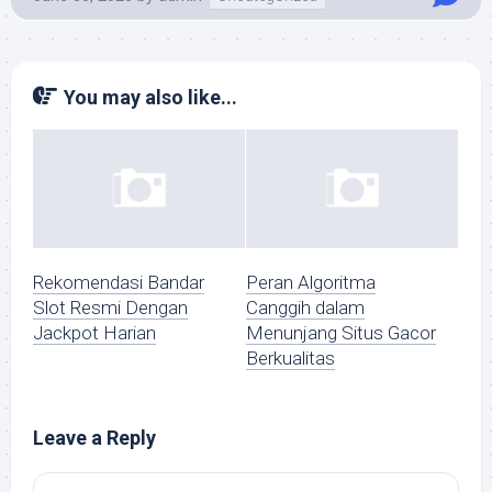
You may also like...
Rekomendasi Bandar
Peran Algoritma
Slot Resmi Dengan
Canggih dalam
Jackpot Harian
Menunjang Situs Gacor
Berkualitas
Leave a Reply