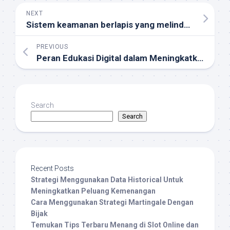
NEXT
Sistem keamanan berlapis yang melindungi situs gacor dari ancaman siber
PREVIOUS
Peran Edukasi Digital dalam Meningkatkan Pemahaman di Situs Gacor
Search
Search
Recent Posts
Strategi Menggunakan Data Historical Untuk
Meningkatkan Peluang Kemenangan
Cara Menggunakan Strategi Martingale Dengan
Bijak
Temukan Tips Terbaru Menang di Slot Online dan