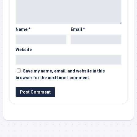
Name
*
Email
*
Website
Save my name, email, and website in this
browser for the next time I comment.