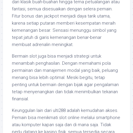
dari klasik buah-buahan hingga tema petualangan atau
fantasi, semua disesuaikan dengan selera pemain.
Fitur bonus dan jackpot menjadi daya tarik utama,
karena setiap putaran memberi kesempatan meraih
kemenangan besar. Sensasi menunggu simbol yang
tepat jatuh di garis kemenangan benar-benar
membuat adrenalin meningkat.
Bermain slot juga bisa menjadi strategi untuk
menambah penghasilan. Dengan memahami pola
permainan dan manajemen modal yang baik, peluang
menang bisa lebih optimal. Meski begitu, tetap
penting untuk bermain dengan bijak agar pengalaman
tetap menyenangkan dan tidak menimbulkan tekanan
finansial.
Keunggulan lain dari ulti288 adalah kemudahan akses.
Pemain bisa menikmati slot online melalui smartphone
atau komputer kapan saja dan di mana saja. Tidak
perlu datang ke kasino fisik, semua tersedia secara