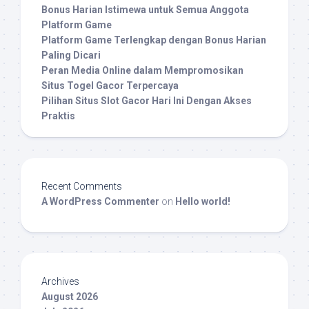
Bonus Harian Istimewa untuk Semua Anggota
Platform Game
Platform Game Terlengkap dengan Bonus Harian
Paling Dicari
Peran Media Online dalam Mempromosikan
Situs Togel Gacor Terpercaya
Pilihan Situs Slot Gacor Hari Ini Dengan Akses
Praktis
Recent Comments
A WordPress Commenter
on
Hello world!
Archives
August 2026