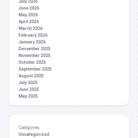
July 2026
June 2026
May 2026
April 2026
March 2026
February 2026
January 2026
December 2025
November 2025
October 2025
September 2025
August 2025
July 2025
June 2025
May 2025
Categories
Uncategorized