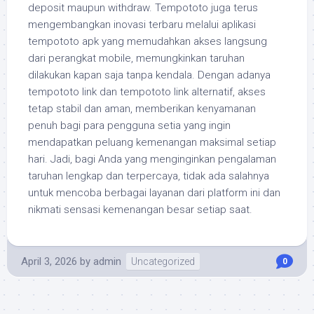
deposit maupun withdraw. Tempototo juga terus
mengembangkan inovasi terbaru melalui aplikasi
tempototo apk yang memudahkan akses langsung
dari perangkat mobile, memungkinkan taruhan
dilakukan kapan saja tanpa kendala. Dengan adanya
tempototo link dan tempototo link alternatif, akses
tetap stabil dan aman, memberikan kenyamanan
penuh bagi para pengguna setia yang ingin
mendapatkan peluang kemenangan maksimal setiap
hari. Jadi, bagi Anda yang menginginkan pengalaman
taruhan lengkap dan terpercaya, tidak ada salahnya
untuk mencoba berbagai layanan dari platform ini dan
nikmati sensasi kemenangan besar setiap saat.
April 3, 2026
by
admin
Uncategorized
0