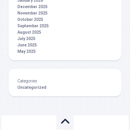
January 2026
December 2025
November 2025
October 2025
September 2025
August 2025
July 2025
June 2025
May 2025
Categories
Uncategorized