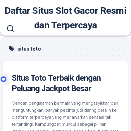
Skip
Daftar Situs Slot Gacor Resmi
to
content
dan Terpercaya
situs toto
Situs Toto Terbaik dengan
Peluang Jackpot Besar
Mencari pengalaman bermain yang mengasyikkan dan
menguntungkan, banyak pecinta judi daring beralih ke
platform terpercaya yang menawarkan sensasi tak
tertandingi. Kampungbet muncul sebagai pilihan