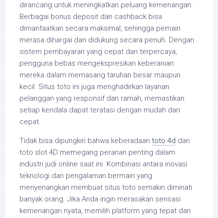
dirancang untuk meningkatkan peluang kemenangan.
Berbagai bonus deposit dan cashback bisa
dimanfaatkan secara maksimal, sehingga pemain
merasa dihargai dan didukung secara penuh. Dengan
sistem pembayaran yang cepat dan terpercaya,
pengguna bebas mengekspresikan keberanian
mereka dalam memasang taruhan besar maupun
kecil. Situs toto ini juga menghadirkan layanan
pelanggan yang responsif dan ramah, memastikan
setiap kendala dapat teratasi dengan mudah dan
cepat.
Tidak bisa dipungkiri bahwa keberadaan
toto 4d
dan
toto slot 4D memegang peranan penting dalam
industri judi online saat ini. Kombinasi antara inovasi
teknologi dan pengalaman bermain yang
menyenangkan membuat situs toto semakin diminati
banyak orang. Jika Anda ingin merasakan sensasi
kemenangan nyata, memilih platform yang tepat dan