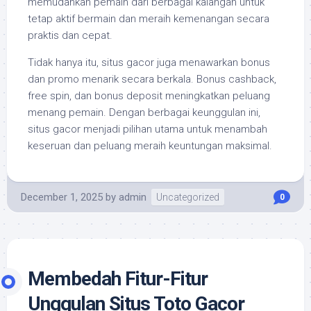
memudahkan pemain dari berbagai kalangan untuk
tetap aktif bermain dan meraih kemenangan secara
praktis dan cepat.
Tidak hanya itu, situs gacor juga menawarkan bonus
dan promo menarik secara berkala. Bonus cashback,
free spin, dan bonus deposit meningkatkan peluang
menang pemain. Dengan berbagai keunggulan ini,
situs gacor menjadi pilihan utama untuk menambah
keseruan dan peluang meraih keuntungan maksimal.
December 1, 2025
by
admin
Uncategorized
0
Membedah Fitur-Fitur
Unggulan Situs Toto Gacor