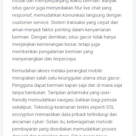
modal dan memperpanjang waktu bermain. Banyak
situs gacor juga menyediakan fitur live chat yang
responsif, memudahkan komunikasi langsung dengan
customer service. Sistem transaksi yang cepat dan
aman menjadi faktor penting dalam kenyamanan
bermain. Dengan demikian, situs gacor tidak hanya
menjanjikan kemenangan besar, tetapi juga
memberikan pengalaman bermain yang
menyenangkan dan terpercaya.
Kemudahan akses melalui perangkat mobile
merupakan salah satu keunggulan utama situs gacor.
Pengguna dapat bermain kapan saja dan di mana saja
tanpa hambatan. Tampilan antarmuka yang user-
friendly memudahkan navigasi, bahkan bagi pemula
sekalipun. Teknologi keamanan terkini seperti SSL
encryption memastikan data pribadi terlindungi dari
ancaman cyber. Selain itu, keberagaman metode
pembayaran yang disediakan memudahkan proses