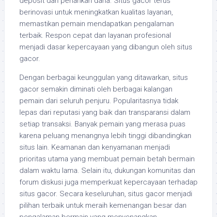
deposit dan penarikan dana. Situs gacor terus
berinovasi untuk meningkatkan kualitas layanan,
memastikan pemain mendapatkan pengalaman
terbaik. Respon cepat dan layanan profesional
menjadi dasar kepercayaan yang dibangun oleh situs
gacor.
Dengan berbagai keunggulan yang ditawarkan, situs
gacor semakin diminati oleh berbagai kalangan
pemain dari seluruh penjuru. Popularitasnya tidak
lepas dari reputasi yang baik dan transparansi dalam
setiap transaksi. Banyak pemain yang merasa puas
karena peluang menangnya lebih tinggi dibandingkan
situs lain. Keamanan dan kenyamanan menjadi
prioritas utama yang membuat pemain betah bermain
dalam waktu lama. Selain itu, dukungan komunitas dan
forum diskusi juga memperkuat kepercayaan terhadap
situs gacor. Secara keseluruhan, situs gacor menjadi
pilihan terbaik untuk meraih kemenangan besar dan