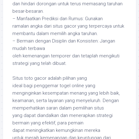
dan hindari dorongan untuk terus memasang taruhan
besar-besaran.
– Manfaatkan Prediksi dan Rumus: Gunakan
ramalan angka dari situs gacor yang terpercaya untuk
membantu dalam memilih angka taruhan.
– Bermain dengan Disiplin dan Konsisten: Jangan
mudah terbawa
oleh kemenangan temporer dan tetaplah mengikuti
strategi yang telah dibuat.
Situs toto gacor adalah pilihan yang
ideal bagi penggemar togel online yang
menginginkan kesempatan menang yang lebih baik,
keamanan, serta layanan yang menyeluruh. Dengan
memperhatikan saran dalam pemilihan situs
yang dapat diandalkan dan menerapkan strategi
bermain yang efektif, para pemain
dapat meningkatkan kemungkinan mereka
untuk meraih kemenangan dan keuntungan dari