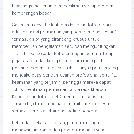
bisa langsung terjun dan menikmati setiap momen
kemenangan besar.
Salah satu daya tarik utama dari situs toto terbaik
adalah variasi permainan yang beragam dan inovatif,
termasuk slot yang dirancang khusus untuk
memberikan pengalaman seru dan menguntungkan.
Tidak hanya sekadar keberuntungan semata, tetapi
juga strategi dan kecepatan dalam mengambil
peluang menentukan hasil akhir. Banyak pemain yang
mengaku puas dengan layanan profesional serta fitur
keamanan yang terjamin, sehingga mereka dapat
fokus menikmati permainan tanpa rasa khawatir.
Keberadaan toto slot 4D menambah sensasi
tersendiri, di mana peluang meraih jackpot besar
semakin terbuka lebar bagi setiap peserta.
Lebih dari sekadar hiburan, platform ini juga
menawarkan bonus dan promosi menarik yang