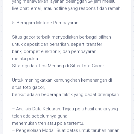
yang menawarkan layanan pelanggan 24 jam melalui
live chat, email, atau hotline yang responsif dan ramah.
5. Beragam Metode Pembayaran
Situs gacor terbaik menyediakan berbagai pilihan
untuk deposit dan penarikan, seperti transfer
bank, dompet elektronik, dan pembayaran
melalui pulsa.
Strategi dan Tips Menang di Situs Toto Gacor
Untuk meningkatkan kemungkinan kemenangan di
situs toto gacor,
berikut adalah beberapa taktik yang dapat diterapkan:
– Analisis Data Keluaran: Tinjau pola hasil angka yang
telah ada sebelumnya guna
menemukan tren atau pola tertentu.
– Pengelolaan Modal: Buat batas untuk taruhan harian