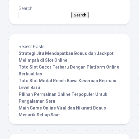
Search
Search
Recent Posts
Strategi Jitu Mendapatkan Bonus dan Jackpot
Melimpah di Slot Online
Toto Slot Gacor Terbaru Dengan Platform Online
Berkualitas
Toto Slot Modal Receh Bawa Keseruan Bermain
Level Baru
Pilihan Permainan Online Terpopuler Untuk
Pengalaman Seru
Main Game Online Viral dan Nikmati Bonus
Menarik Setiap Saat