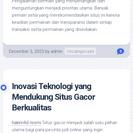
Pengalaman bermain yang menyenangkan dan
menguntungkan menjadi prioritas utama. Banyak
pemain setia yang merekomendasikan situs ini karena
keadilan permainan dan transparansi dalam setiap
transaksi serta permainan yang disediakan.
December 2, 2025
by
admin
Uncategorized
0
Inovasi Teknologi yang
Mendukung Situs Gacor
Berkualitas
hakim4d resmi
Situs gacor menjadi salah satu pilihan
utama bagi para pecinta judi online yang ingin