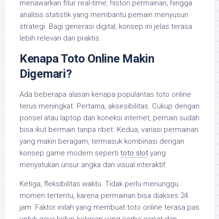
menawarkan fitur real-time, histori permainan, hingga
analisis statistik yang membantu pemain menyusun
strategi. Bagi generasi digital, konsep ini jelas terasa
lebih relevan dan praktis.
Kenapa Toto Online Makin
Digemari?
Ada beberapa alasan kenapa popularitas toto online
terus meningkat. Pertama, aksesibilitas. Cukup dengan
ponsel atau laptop dan koneksi internet, pemain sudah
bisa ikut bermain tanpa ribet. Kedua, variasi permainan
yang makin beragam, termasuk kombinasi dengan
konsep game modern seperti
toto slot
yang
menyatukan unsur angka dan visual interaktif.
Ketiga, fleksibilitas waktu. Tidak perlu menunggu
momen tertentu, karena permainan bisa diakses 24
jam. Faktor inilah yang membuat toto online terasa pas