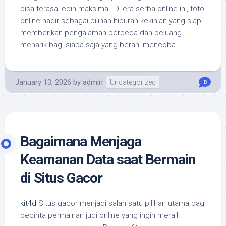
bisa terasa lebih maksimal. Di era serba online ini, toto
online hadir sebagai pilihan hiburan kekinian yang siap
memberikan pengalaman berbeda dan peluang
menarik bagi siapa saja yang berani mencoba.
January 13, 2026
by
admin
Uncategorized
0
Bagaimana Menjaga
Keamanan Data saat Bermain
di Situs Gacor
kit4d
Situs gacor menjadi salah satu pilihan utama bagi
pecinta permainan judi online yang ingin meraih