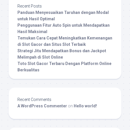
Recent Posts
Panduan Menyesuaikan Taruhan dengan Modal
untuk Hasil Optimal
Penggunaan Fitur Auto Spin untuk Mendapatkan
Hasil Maksimal
Temukan Cara Cepat Meningkatkan Kemenangan
di Slot Gacor dan Situs Slot Terbaik
Strategi Jitu Mendapatkan Bonus dan Jackpot
Melimpah di Slot Online
Toto Slot Gacor Terbaru Dengan Platform Online
Berkualitas
Recent Comments
A WordPress Commenter
on
Hello world!