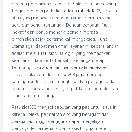
pecinta permainan slot online. Salah satu nama yang
tengah mencuri perhatian adalah
ratuslot303
, sebuah
situs yang menawarkan pengalaman bermain yang
seru dan penuh tantangan. Dengan berbagai fitur
inovatif dan bonus menarik, pemain merasa
dimanjakan sejak pertama kali mengakses. Kunci
utama agar dapat menikmati layanan ini secara lancar
adalah melalui ratuslot303 login, yang memastikan
keamanan data serta transaksi keuangan tetap
terlindungi dari ancaman luar. Kemudahan akses
melalui link alternatif ratuslot303 juga menjadi
keunggulan tersendiri, menghindarkan pengguna dari
kendala akses yang sering terjadi karena pemblokiran
atau gangguan jaringan.
Ratu slot303 menjadi sebutan yang pas untuk situs ini
karena koleksi permainan slot yang beragam dan
berkualitas tinggi. Pengguna dapat menjelajahi
berbagai tema menarik, dari klasik hingga modern,