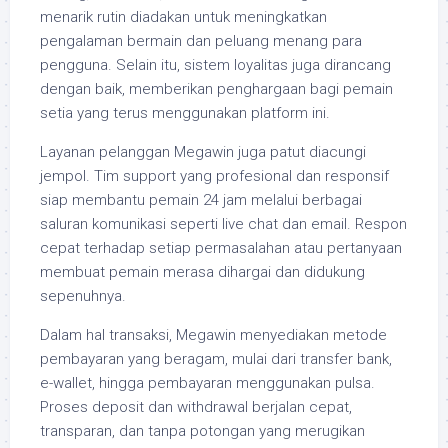
menarik rutin diadakan untuk meningkatkan
pengalaman bermain dan peluang menang para
pengguna. Selain itu, sistem loyalitas juga dirancang
dengan baik, memberikan penghargaan bagi pemain
setia yang terus menggunakan platform ini.
Layanan pelanggan Megawin juga patut diacungi
jempol. Tim support yang profesional dan responsif
siap membantu pemain 24 jam melalui berbagai
saluran komunikasi seperti live chat dan email. Respon
cepat terhadap setiap permasalahan atau pertanyaan
membuat pemain merasa dihargai dan didukung
sepenuhnya.
Dalam hal transaksi, Megawin menyediakan metode
pembayaran yang beragam, mulai dari transfer bank,
e-wallet, hingga pembayaran menggunakan pulsa.
Proses deposit dan withdrawal berjalan cepat,
transparan, dan tanpa potongan yang merugikan