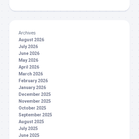
Archives
August 2026
July 2026
June 2026
May 2026
April 2026
March 2026
February 2026
January 2026
December 2025
November 2025
October 2025
September 2025
August 2025
July 2025
June 2025