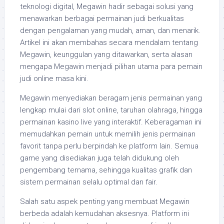
teknologi digital, Megawin hadir sebagai solusi yang
menawarkan berbagai permainan judi berkualitas
dengan pengalaman yang mudah, aman, dan menarik.
Artikel ini akan membahas secara mendalam tentang
Megawin, keunggulan yang ditawarkan, serta alasan
mengapa Megawin menjadi pilihan utama para pemain
judi online masa kini.
Megawin menyediakan beragam jenis permainan yang
lengkap mulai dari slot online, taruhan olahraga, hingga
permainan kasino live yang interaktif. Keberagaman ini
memudahkan pemain untuk memilih jenis permainan
favorit tanpa perlu berpindah ke platform lain. Semua
game yang disediakan juga telah didukung oleh
pengembang ternama, sehingga kualitas grafik dan
sistem permainan selalu optimal dan fair.
Salah satu aspek penting yang membuat Megawin
berbeda adalah kemudahan aksesnya. Platform ini