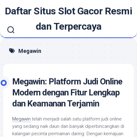
Skip
Daftar Situs Slot Gacor Resmi
to
content
dan Terpercaya
Megawin
Megawin: Platform Judi Online
Modern dengan Fitur Lengkap
dan Keamanan Terjamin
Megawin
telah menjadi salah satu platform judi online
yang sedang naik daun dan banyak diperbincangkan di
kalangan pecinta permainan daring. Dengan kemajuan