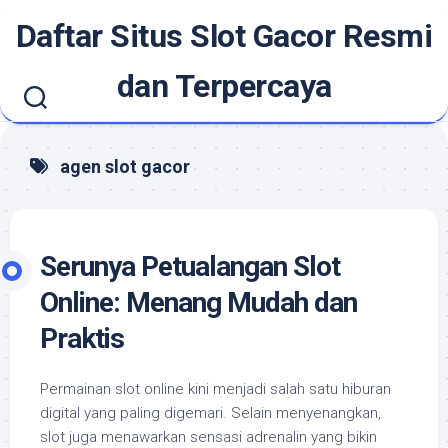
Skip
Daftar Situs Slot Gacor Resmi
to
content
dan Terpercaya
agen slot gacor
Serunya Petualangan Slot
Online: Menang Mudah dan
Praktis
Permainan slot online kini menjadi salah satu hiburan
digital yang paling digemari. Selain menyenangkan,
slot juga menawarkan sensasi adrenalin yang bikin