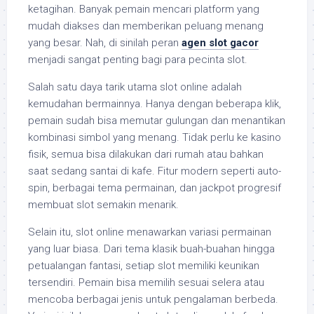
ketagihan. Banyak pemain mencari platform yang
mudah diakses dan memberikan peluang menang
yang besar. Nah, di sinilah peran
agen slot gacor
menjadi sangat penting bagi para pecinta slot.
Salah satu daya tarik utama slot online adalah
kemudahan bermainnya. Hanya dengan beberapa klik,
pemain sudah bisa memutar gulungan dan menantikan
kombinasi simbol yang menang. Tidak perlu ke kasino
fisik, semua bisa dilakukan dari rumah atau bahkan
saat sedang santai di kafe. Fitur modern seperti auto-
spin, berbagai tema permainan, dan jackpot progresif
membuat slot semakin menarik.
Selain itu, slot online menawarkan variasi permainan
yang luar biasa. Dari tema klasik buah-buahan hingga
petualangan fantasi, setiap slot memiliki keunikan
tersendiri. Pemain bisa memilih sesuai selera atau
mencoba berbagai jenis untuk pengalaman berbeda.