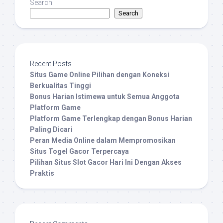
Search
Search
Recent Posts
Situs Game Online Pilihan dengan Koneksi
Berkualitas Tinggi
Bonus Harian Istimewa untuk Semua Anggota
Platform Game
Platform Game Terlengkap dengan Bonus Harian
Paling Dicari
Peran Media Online dalam Mempromosikan
Situs Togel Gacor Terpercaya
Pilihan Situs Slot Gacor Hari Ini Dengan Akses
Praktis